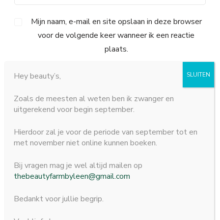
Mijn naam, e-mail en site opslaan in deze browser
voor de volgende keer wanneer ik een reactie
plaats.
Hey beauty’s,
Zoals de meesten al weten ben ik zwanger en
uitgerekend voor begin september.
Hierdoor zal je voor de periode van september tot en
met november niet online kunnen boeken.
Bij vragen mag je wel altijd mailen op
thebeautyfarmbyleen@gmail.com
© Copyright 2026
The Beauty Farm
. Alle rechten
voorbehouden.
Bedankt voor jullie begrip.
Blossom Spa | Ontwikkeld door
Blossom Themes
.